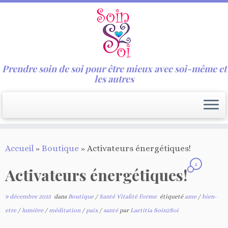
Prendre soin de soi pour être mieux avec soi-même et
les autres
Passer
Accueil
»
Boutique
»
Activateurs énergétiques!
au
contenu
2
Activateurs énergétiques!
9 décembre 2015
dans
Boutique
/
Santé Vitalité Forme
étiqueté
ame
/
bien-
etre
/
lumière
/
méditation
/
paix
/
santé
par
Laetitia Soin2Soi