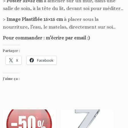
>
Poster 32×32 cm
à afficher sur un mur, dans une
salle de soin, à la tête du lit, devant soi pour méditer…
>
Image Plastifiée 15×15 cm
à placer sous la
nourriture, l’eau, le matelas, directement sur soi…
Pour commander : m’écrire par email :)
Partager :
X
Facebook
J’aime ça :