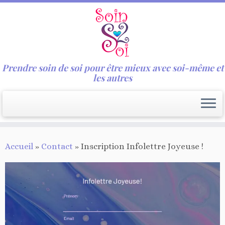
Prendre soin de soi pour être mieux avec soi-même et
les autres
Passer
Accueil
»
Contact
»
Inscription Infolettre Joyeuse !
au
contenu