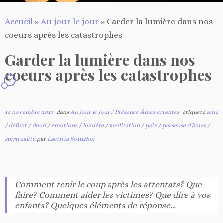
Accueil
»
Au jour le jour
»
Garder la lumière dans nos
coeurs après les catastrophes
Garder la lumière dans nos
coeurs après les catastrophes
2
16 novembre 2015
dans
Au jour le jour
/
Présence Âmes errantes
étiqueté
ame
/
défunt
/
deuil
/
émotions
/
lumière
/
méditation
/
paix
/
passeuse d'âmes
/
spiritualité
par
Laetitia Soin2Soi
Comment tenir le coup après les attentats? Que
faire? Comment aider les victimes? Que dire à vos
enfants? Quelques éléments de réponse…