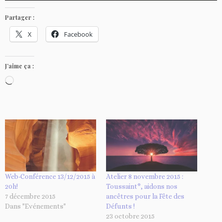
Partager :
X
Facebook
J’aime ça :
C
h
a
r
g
e
m
e
Web-Conférence 13/12/2015 à
Atelier 8 novembre 2015 :
20h!
Toussaint*, aidons nos
n
7 décembre 2015
ancêtres pour la Fête des
t
Dans "Evénements"
Défunts !
…
23 octobre 2015