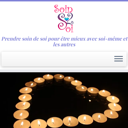
Prendre soin de soi pour être mieux avec soi-même et
les autres
Passer
au
contenu