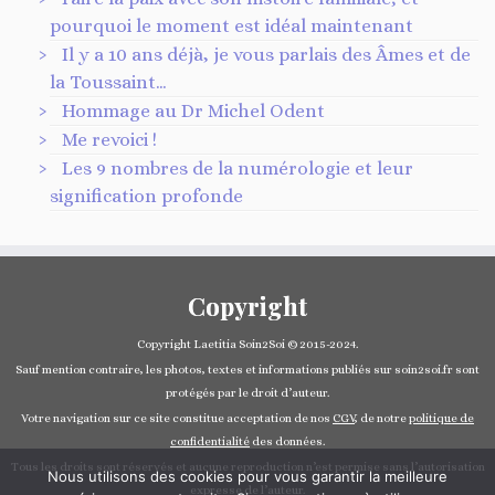
pourquoi le moment est idéal maintenant
Il y a 10 ans déjà, je vous parlais des Âmes et de
la Toussaint…
Hommage au Dr Michel Odent
Me revoici !
Les 9 nombres de la numérologie et leur
signification profonde
Copyright
Copyright Laetitia Soin2Soi © 2015-2024.
Sauf mention contraire, les photos, textes et informations publiés sur soin2soi.fr sont
protégés par le droit d’auteur.
Votre navigation sur ce site constitue acceptation de nos
CGV
, de notre
politique de
confidentialité
des données.
Tous les droits sont réservés et aucune reproduction n’est permise sans l’autorisation
Nous utilisons des cookies pour vous garantir la meilleure
expresse de l’auteur.