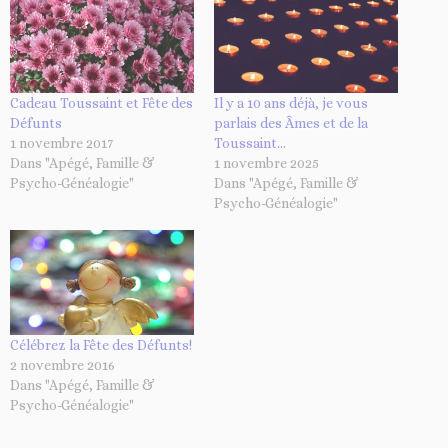
Cadeau Toussaint et Fête des
Il y a 10 ans déjà, je vous
Défunts
parlais des Âmes et de la
1 novembre 2017
Toussaint…
Dans "Apégé, Famille &
1 novembre 2025
Psycho-Généalogie"
Dans "Apégé, Famille &
Psycho-Généalogie"
Célébrez la Fête des Défunts!
2 novembre 2016
Dans "Apégé, Famille &
Psycho-Généalogie"