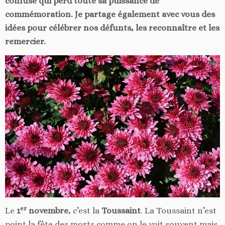
confuse qui perd toute sa puissance de
commémoration. Je partage également avec vous des
idées pour célébrer nos défunts, les reconnaître et les
remercier.
er
Le
1
novembre
, c’est la
Toussaint
. La Toussaint n’est
point la fête des morts comme on le voit souvent mais,