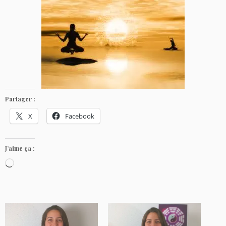
Partager :
X
Facebook
J’aime ça :
C
h
a
r
g