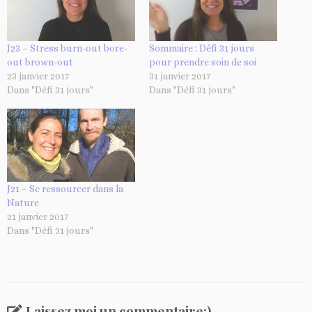
e
m
e
J23 – Stress burn-out bore-
Sommaire : Défi 31 jours
out brown-out
pour prendre soin de soi
n
23 janvier 2017
31 janvier 2017
t
Dans "Défi 31 jours"
Dans "Défi 31 jours"
…
J21 – Se ressourcer dans la
Nature
21 janvier 2017
Dans "Défi 31 jours"
Laissez moi un commentaire:)