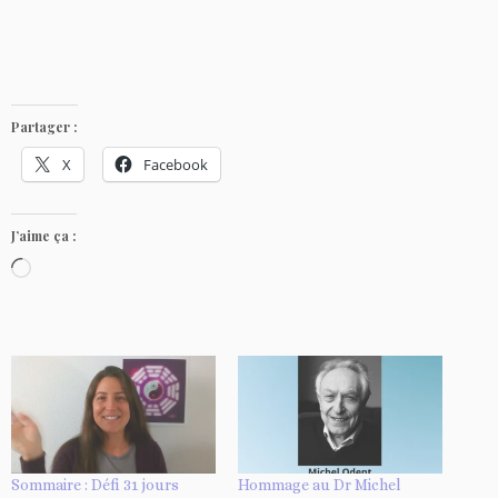
Partager :
X
Facebook
J’aime ça :
C
h
a
r
g
e
m
e
Sommaire : Défi 31 jours
Hommage au Dr Michel