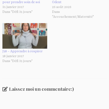
pour prendre soin de soi
Odent
n
31 janvier 2017
25 août 2025
t
Dans "Défi 31 jours"
Dans
…
"Accouchement/Maternité"
J18 – Apprendre à respirer
18 janvier 2017
Dans "Défi 31 jours"
Laissez moi un commentaire:)