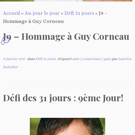
Accueil
»
Au jour le jour
»
Défi 31 jours
»
J9 –
Hommage à Guy Corneau
J9 – Hommage à Guy Corneau
2
9 janvier 2017
dans
Défi 31 jours
étiqueté
ame
/
conscience
/
paix
par
Laetitia
Soin2Soi
Défi des 31 jours : 9ème Jour!