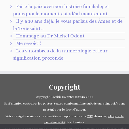
Faire la paix avec son histoire familiale; et
pourquoi le moment est idéal maintenant
Il y a 10 ans déjà, je vous parlais des Âmes et de
la Toussaint…
Hommage au Dr Michel Odent
Me revoici !
Les 9 nombres de la numérologie et leur
signification profonde
Copyright
Copyright Laetitia Soin2Soi © 2015-2024.
Sauf mention contraire, les photos, textes et informations publiés sur soin2soi.fr sont
protégés par le droit d’auteur.
Votre navigation sur ce site constitue acceptation de nos
CGV
, de notre
politique de
confidentialité
des données.
Tous les droits sont réservés et aucune reproduction n’est permise sans l’autorisation