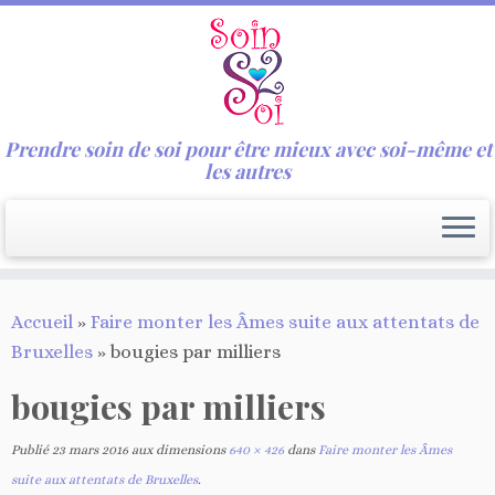
Prendre soin de soi pour être mieux avec soi-même et
les autres
Passer
Accueil
»
Faire monter les Âmes suite aux attentats de
au
Bruxelles
»
bougies par milliers
contenu
bougies par milliers
Publié
23 mars 2016
aux dimensions
640 × 426
dans
Faire monter les Âmes
suite aux attentats de Bruxelles
.