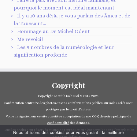
Faire la paix avec son histoire familiale; et
pourquoi le moment est idéal maintenant
Il y a 10 ans déjà, je vous parlais des Âmes et de
la Toussaint…
Hommage au Dr Michel Odent
Me revoici !
Les 9 nombres de la numérologie et leur
signification profonde
Copyright
Copyright Laetitia Soin2Soi © 2015-2024.
Sauf mention contraire, les photos, textes et informations publiés sur soin2soi.fr sont
protégés par le droit d’auteur.
Votre navigation sur ce site constitue acceptation de nos
CGV
, de notre
politique de
confidentialité
des données.
Tous les droits sont réservés et aucune reproduction n’est permise sans l’autorisation
Nous utilisons des cookies pour vous garantir la meilleure
expresse de l’auteur.