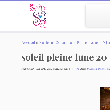
Passer
Accueil
»
Bulletin Cosmique: Pleine Lune 20 Ju
au
contenu
soleil pleine lune 20
Publié
20 juin 2016
aux dimensions
149 × 92
dans
Bulletin Cosmique