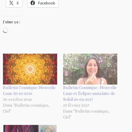
X
Facebook
J’aime ça :
C
h
a
r
g
e
m
e
Bulletin Cosmique: Nouvelle
Bulletin Cosmique : Nouvelle
Lune 30-10-2016
Lune et Éclipse annulaire de
n
30 octobre 2016
Soleil 26-02-2017
t
Dans "Bulletin cosmique,
25 février 2017
…
Ciel"
Dans "Bulletin cosmique,
Ciel"