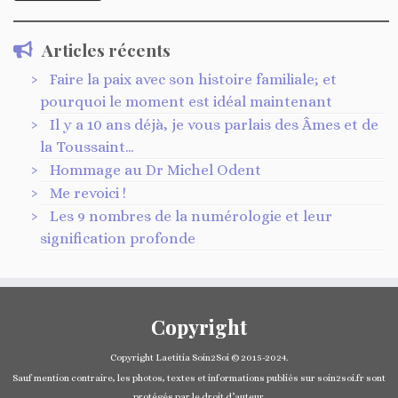
Articles récents
Faire la paix avec son histoire familiale; et
pourquoi le moment est idéal maintenant
Il y a 10 ans déjà, je vous parlais des Âmes et de
la Toussaint…
Hommage au Dr Michel Odent
Me revoici !
Les 9 nombres de la numérologie et leur
signification profonde
Copyright
Copyright Laetitia Soin2Soi © 2015-2024.
Sauf mention contraire, les photos, textes et informations publiés sur soin2soi.fr sont
protégés par le droit d’auteur.