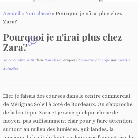
Accueil
»
Non classé
»
Pourquoi je n’irai plus chez
Zara?
Pourquoi je n’irai plus chez
3
Zara?
30 novembre 2019
dans
Non classé
étiqueté
bien-etre
/
énergie
par
Laetitia
Soin2Soi
Hier je faisais des courses dans le centre commercial
de Mérignac Soleil à coté de Bordeaux. On s’approche
de la boutique Zara et je sens quelque chose de
moyen, pas suffisamment clair pour y faire attention,
surtout au milieu des lumières, guirlandes, la
musique, le bruit du haut parleur avec l’animatrice, la