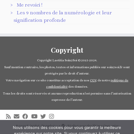
Me revoici !
Les 9 nombres de la numérologie et leur
signification profonde
Copyright
Copyright Laetitia Soin2Soi © 2015-2024.
Sauf mention contraire, les photos, textes et informations publiés sur soin2soi.fr sont
protégés par le droit d’auteur.
Votre navigation sur ce site constitue acceptation de nos
CGV
, de notre
politique de
confidentialité
des données.
Tous les droits sont réservés et aucune reproduction n’est permise sans l’autorisation
expresse de l’auteur.
·
© 2026
Soin2Soi
·
Propulsé par
·
Réalisé avec the
Thème Customizr
·
Nous utilisons des cookies pour vous garantir la meilleure
expérience sur notre site. Si vous continuez à utiliser ce