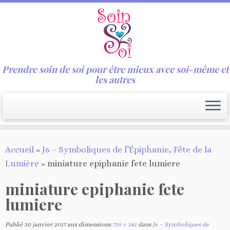
Prendre soin de soi pour être mieux avec soi-même et
les autres
Passer
Accueil
»
J6 – Symboliques de l’Épiphanie, Fête de la
au
Lumière
»
miniature epiphanie fete lumiere
contenu
miniature epiphanie fete
lumiere
Publié
30 janvier 2017
aux dimensions
739 × 381
dans
J6 – Symboliques de