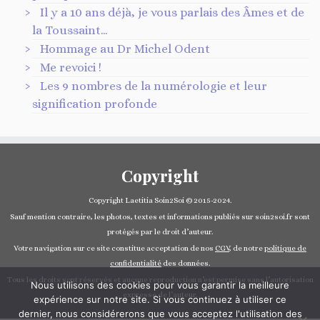
Il y a 10 ans déjà, je vous parlais des Âmes et de
la Toussaint…
Hommage au Dr Michel Odent
Me revoici !
Les 9 nombres de la numérologie et leur
signification profonde
Copyright
Copyright Laetitia Soin2Soi © 2015-2024.
Sauf mention contraire, les photos, textes et informations publiés sur soin2soi.fr sont
protégés par le droit d’auteur.
Votre navigation sur ce site constitue acceptation de nos
CGV
, de notre
politique de
confidentialité
des données.
Tous les droits sont réservés et aucune reproduction n’est permise sans l’autorisation
Nous utilisons des cookies pour vous garantir la meilleure
expresse de l’auteur.
expérience sur notre site. Si vous continuez à utiliser ce
dernier, nous considérerons que vous acceptez l'utilisation des