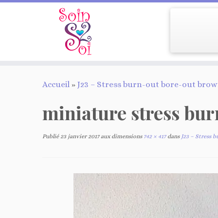
Passer
Accueil
»
J23 – Stress burn-out bore-out bro
au
contenu
miniature stress bu
Publié
23 janvier 2017
aux dimensions
742 × 417
dans
J23 – Stress 