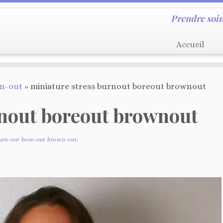
Prendre soin
Accueil
wn-out
»
miniature stress burnout boreout brownout
rnout boreout brownout
burn-out bore-out brown-out
.