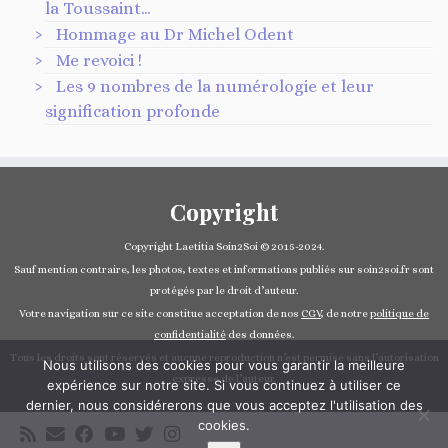
la Toussaint…
Hommage au Dr Michel Odent
Me revoici !
Les 9 nombres de la numérologie et leur
signification profonde
Copyright
Copyright Laetitia Soin2Soi © 2015-2024.
Sauf mention contraire, les photos, textes et informations publiés sur soin2soi.fr sont
protégés par le droit d’auteur.
Votre navigation sur ce site constitue acceptation de nos
CGV
, de notre
politique de
confidentialité
des données.
Tous les droits sont réservés et aucune reproduction n’est permise sans l’autorisation
Nous utilisons des cookies pour vous garantir la meilleure
expresse de l’auteur.
expérience sur notre site. Si vous continuez à utiliser ce
dernier, nous considérerons que vous acceptez l'utilisation des
cookies.