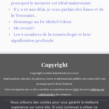
pourquoi le moment est idéal maintenant
Il y a 10 ans déjà, je vous parlais des Âmes et de
la Toussaint…
Hommage au Dr Michel Odent
Me revoici !
Les 9 nombres de la numérologie et leur
signification profonde
Copyright
Copyright Laetitia Soin2Soi © 2015-2024.
Sauf mention contraire, les photos, textes et informations publiés sur soin2soi.fr sont
protégés par le droit d’auteur.
Votre navigation sur ce site constitue acceptation de nos
CGV
, de notre
politique de
confidentialité
des données.
Tous les droits sont réservés et aucune reproduction n’est permise sans l’autorisation
Nous utilisons des cookies pour vous garantir la meilleure
expresse de l’auteur.
expérience sur notre site. Si vous continuez à utiliser ce