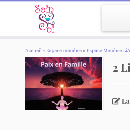
Passer
Accueil
»
Espace membre
»
Espace Membre LiA
au
contenu
2 
La