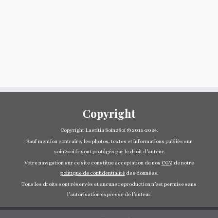
Copyright
Copyright Laetitia Soin2Soi © 2015-2024.
Sauf mention contraire, les photos, textes et informations publiés sur
soin2soi.fr sont protégés par le droit d’auteur.
Votre navigation sur ce site constitue acceptation de nos
CGV
, de notre
politique de confidentialité
des données.
Tous les droits sont réservés et aucune reproduction n’est permise sans
l’autorisation expresse de l’auteur.