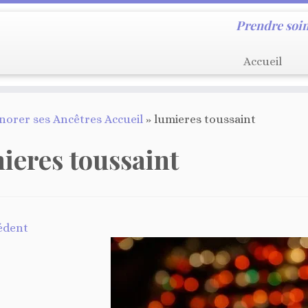
Prendre soin
Accueil
orer ses Ancêtres Accueil
»
lumieres toussaint
ieres toussaint
édent