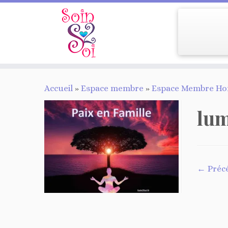
Passer
Accueil
»
Espace membre
»
Espace Membre Hon
au
contenu
lum
← Préc