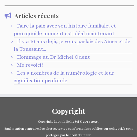
Articles récents
Faire la paix avec son histoire familiale; et
pourquoi le moment est idéal maintenant
Il y a 10 ans déjà, je vous parlais des Âmes et de
la Toussaint…
Hommage au Dr Michel Odent
Me revoici !
Les 9 nombres de la numérologie et leur
signification profonde
Copyright
Copyright Laetitia Soin2Soi © 2015-2024.
Sauf mention contraire, les photos, textes et informations publiés sur soin2soi.fr sont
protégés par le droit d’auteur.