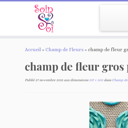
Passer
Accueil
»
Champ de Fleurs
»
champ de fleur g
au
contenu
champ de fleur gros 
Publié
27 novembre 2015
aux dimensions
337 × 500
dans
Champ de 