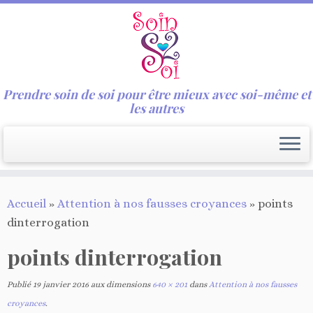
Prendre soin de soi pour être mieux avec soi-même et
les autres
Passer
Accueil
»
Attention à nos fausses croyances
»
points
au
dinterrogation
contenu
points dinterrogation
Publié
19 janvier 2016
aux dimensions
640 × 201
dans
Attention à nos fausses
croyances
.