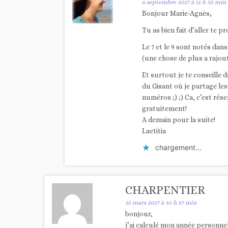
6 septembre 2017 à 11 h 35 min
Bonjour Marie-Agnès,
Tu as bien fait d’aller te pr
Le 7 et le 9 sont notés dans
(une chose de plus a rajout
Et surtout je te conseille
du Gisant où je partage les
numéros ;) ;) Ca, c’est ré
gratuitement!
A demain pour la suite!
Laetitia
chargement…
CHARPENTIER
15 mars 2017 à 10 h 57 min
bonjour,
j’ai calculé mon année personnell