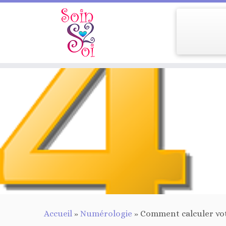
Passer
au
contenu
Accueil
»
Numérologie
»
Comment calculer vo