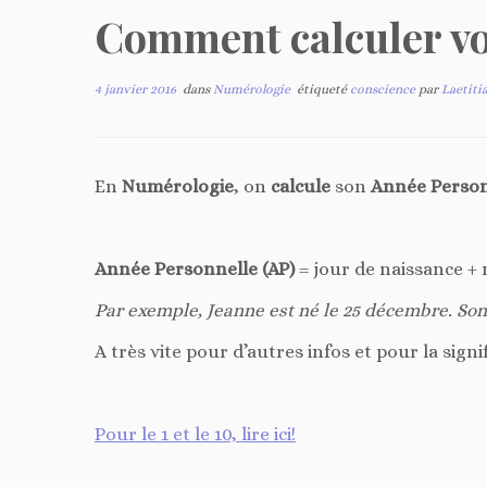
Comment calculer vo
4 janvier 2016
dans
Numérologie
étiqueté
conscience
par
Laetiti
En
Numérologie
, on
calcule
son
Année Person
Année Personnelle (AP)
= jour de naissance +
Par exemple, Jeanne est né le 25 décembre. Son AP 
A très vite pour d’autres infos et pour la sign
Pour le 1 et le 10, lire ici!