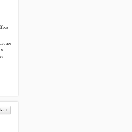
ffres
ndrome
es
es
dre
↓